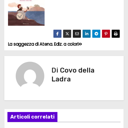
La saggezza di Atena. Ediz. a colori
N
a
v
Di
Covo della
Ladra
i
g
a
Articoli correlati
z