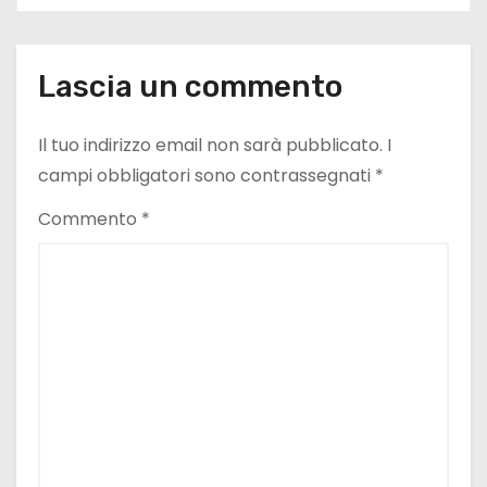
i
o
Lascia un commento
n
e
Il tuo indirizzo email non sarà pubblicato.
I
campi obbligatori sono contrassegnati
*
a
Commento
*
r
t
i
c
o
l