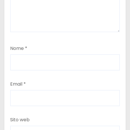
i
Nome
*
Email
*
Sito web