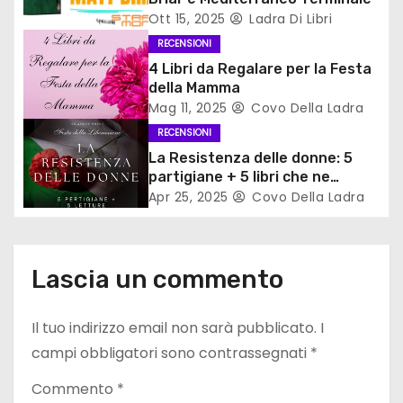
a
Ott 15, 2025
Ladra Di Libri
r
RECENSIONI
4 Libri da Regalare per la Festa
t
della Mamma
Mag 11, 2025
Covo Della Ladra
i
RECENSIONI
c
La Resistenza delle donne: 5
partigiane + 5 libri che ne
o
parlano
Apr 25, 2025
Covo Della Ladra
l
i
Lascia un commento
Il tuo indirizzo email non sarà pubblicato.
I
campi obbligatori sono contrassegnati
*
Commento
*