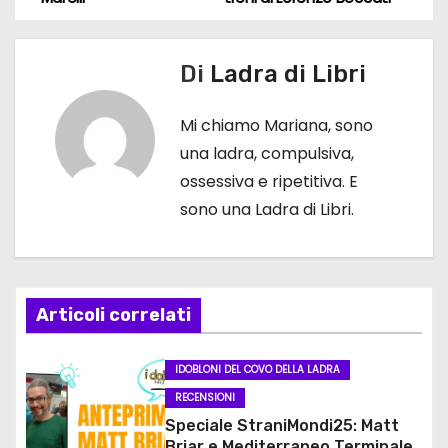
a
v
Di
Ladra di Libri
i
Mi chiamo Mariana, sono
g
una ladra, compulsiva,
ossessiva e ripetitiva. E
a
sono una Ladra di Libri.
z
i
Articoli correlati
o
n
IDOBLONI DEL COVO DELLA LADRA
RECENSIONI
e
Speciale StraniMondi25: Matt
Briar e Mediterraneo Terminale