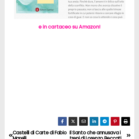
e in cartaceo su Amazon!
Castelli di Carte di Fabio
Il Santo che annusava i
N
Marelli
treni di Lorenzo Beccati