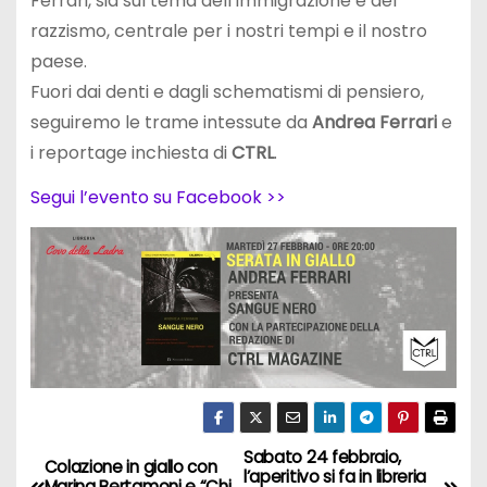
Ferrari, sia sul tema dell’immigrazione e del
razzismo, centrale per i nostri tempi e il nostro
paese.
Fuori dai denti e dagli schematismi di pensiero,
seguiremo le trame intessute da
Andrea Ferrari
e
i reportage inchiesta di
CTRL
.
Segui l’evento su Facebook >>
Sabato 24 febbraio,
N
Colazione in giallo con
l’aperitivo si fa in libreria
Marina Bertamoni e “Chi