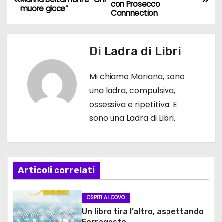
con Prosecco
a
muore giace”
Connnection
v
Di
Ladra di Libri
i
g
Mi chiamo Mariana, sono
una ladra, compulsiva,
a
ossessiva e ripetitiva. E
z
sono una Ladra di Libri.
i
o
Articoli correlati
n
e
OSPITI AL COVO
Un libro tira l’altro, aspettando
a
Ferragosto