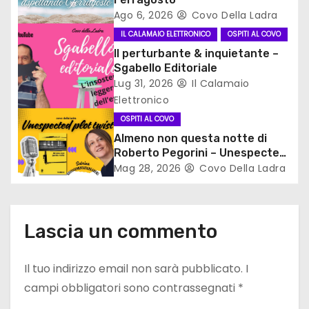
Ago 6, 2026
Covo Della Ladra
r
IL CALAMAIO ELETTRONICO
OSPITI AL COVO
t
Il perturbante & inquietante –
Sgabello Editoriale
i
Lug 31, 2026
Il Calamaio
Elettronico
c
OSPITI AL COVO
o
Almeno non questa notte di
Roberto Pegorini – Unespected
l
plot twist
Mag 28, 2026
Covo Della Ladra
i
Lascia un commento
Il tuo indirizzo email non sarà pubblicato.
I
campi obbligatori sono contrassegnati
*