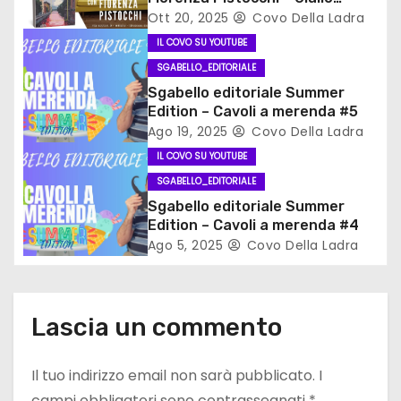
Divano
Ott 20, 2025
Covo Della Ladra
e
IL COVO SU YOUTUBE
a
SGABELLO_EDITORIALE
Sgabello editoriale Summer
r
Edition – Cavoli a merenda #5
Ago 19, 2025
Covo Della Ladra
t
IL COVO SU YOUTUBE
i
SGABELLO_EDITORIALE
Sgabello editoriale Summer
c
Edition – Cavoli a merenda #4
Ago 5, 2025
Covo Della Ladra
o
l
Lascia un commento
i
Il tuo indirizzo email non sarà pubblicato.
I
campi obbligatori sono contrassegnati
*