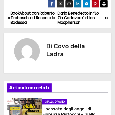
BookAbout con Roberto
Dario Benedetto in “Lo
N
Tiraboschi e Il Rospo e la
Zio Cadavere” di Ian
Badessa
Macpherson
a
v
Di
Covo della
i
Ladra
g
a
z
Articoli correlati
i
o
GIALLO DIVANO
Il passato degli angeli di
n
Fiorenza Pistocchi – Giallo