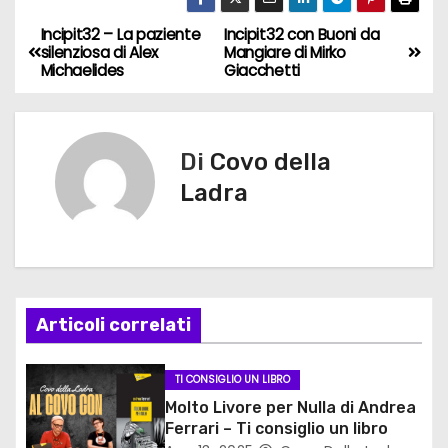
Incipit32 – La paziente
Incipit32 con Buoni da
N
silenziosa di Alex
Mangiare di Mirko
Michaelides
Giacchetti
a
v
Di
Covo della
i
Ladra
g
a
z
Articoli correlati
i
o
TI CONSIGLIO UN LIBRO
Molto Livore per Nulla di Andrea
n
Ferrari – Ti consiglio un libro