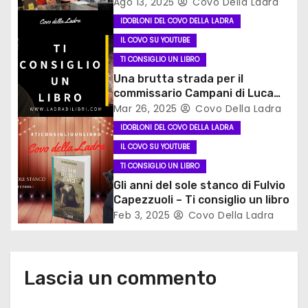
Ago 13, 2025
Covo Della Ladra
e
IDOBLONI DEL COVO DELLA LADRA
a
IL COVO SU YOUTUBE
TI CONSIGLIO UN LIBRO
r
Una brutta strada per il
t
commissario Campani di Luca
Ongaro #ticonsigliounlibro
Mar 26, 2025
Covo Della Ladra
i
IDOBLONI DEL COVO DELLA LADRA
IL COVO SU YOUTUBE
c
TI CONSIGLIO UN LIBRO
o
Gli anni del sole stanco di Fulvio
Capezzuoli – Ti consiglio un libro
l
Feb 3, 2025
Covo Della Ladra
i
Lascia un commento