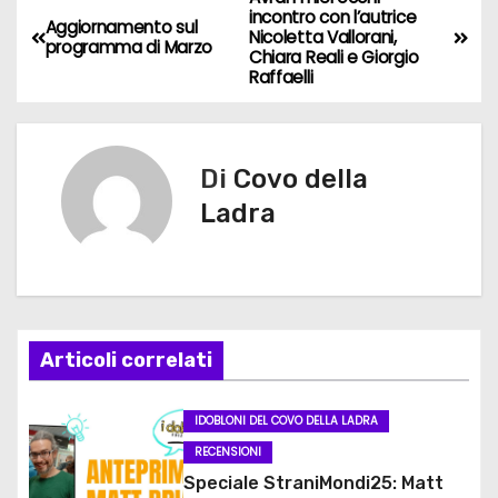
N
incontro con l’autrice
Aggiornamento sul
Nicoletta Vallorani,
a
programma di Marzo
Chiara Reali e Giorgio
Raffaelli
v
i
Di
Covo della
g
Ladra
a
z
i
Articoli correlati
o
n
IDOBLONI DEL COVO DELLA LADRA
RECENSIONI
e
Speciale StraniMondi25: Matt