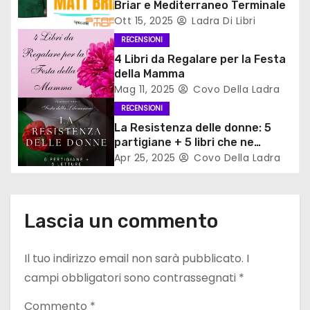
Briar e Mediterraneo Terminale
a
Ott 15, 2025
Ladra Di Libri
r
RECENSIONI
4 Libri da Regalare per la Festa
t
della Mamma
Mag 11, 2025
Covo Della Ladra
i
RECENSIONI
c
La Resistenza delle donne: 5
partigiane + 5 libri che ne
o
parlano
Apr 25, 2025
Covo Della Ladra
l
i
Lascia un commento
Il tuo indirizzo email non sarà pubblicato.
I
campi obbligatori sono contrassegnati
*
Commento
*