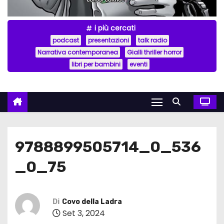
i più cercati
podcast
presentazioni
talk radio
Narrativa contemporanea
Gialli thriller horror
libri per bambini
eventi
9788899505714_0_536
_0_75
Di
Covo della Ladra
Set 3, 2024