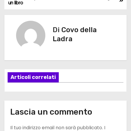
N
un libro
a
v
Di
Covo della
i
Ladra
g
a
z
Articoli correlati
i
o
n
Lascia un commento
e
Il tuo indirizzo email non sarà pubblicato.
I