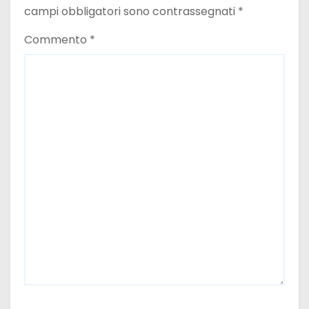
a
campi obbligatori sono contrassegnati
*
r
Commento
*
t
i
c
o
l
i