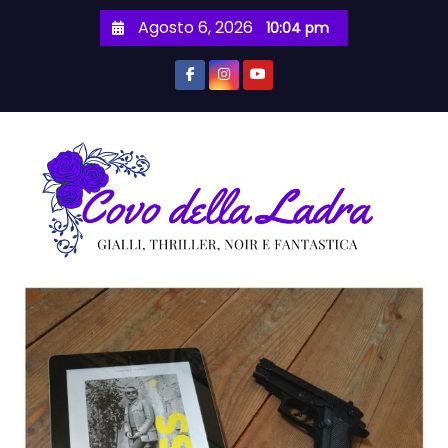
S
Agosto 6, 2026
10:04 pm
a
l
t
a
a
l
c
o
n
t
e
n
u
t
o