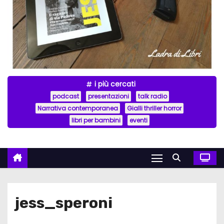
i più cercati
podcast
presentazioni
talk radio
Narrativa contemporanea
Gialli thriller horror
libri per bambini
eventi
jess_speroni