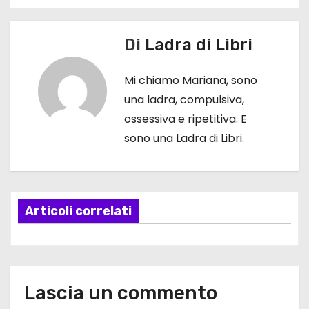
N
a
Di
Ladra di Libri
v
Mi chiamo Mariana, sono
i
una ladra, compulsiva,
g
ossessiva e ripetitiva. E
sono una Ladra di Libri.
a
z
i
Articoli correlati
o
n
e
Lascia un commento