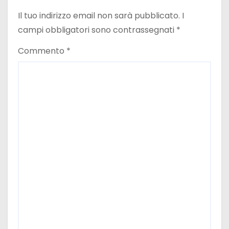
a
Il tuo indirizzo email non sarà pubblicato.
I
r
campi obbligatori sono contrassegnati
*
t
Commento
*
i
c
o
l
i