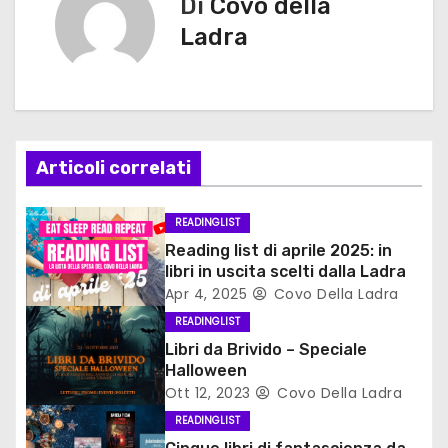
Di
Covo della
i
Ladra
g
a
z
Articoli correlati
i
READINGLIST
o
Reading list di aprile 2025: in
libri in uscita scelti dalla Ladra
n
Apr 4, 2025
Covo Della Ladra
e
READINGLIST
Libri da Brivido – Speciale
a
Halloween
Ott 12, 2023
Covo Della Ladra
r
READINGLIST