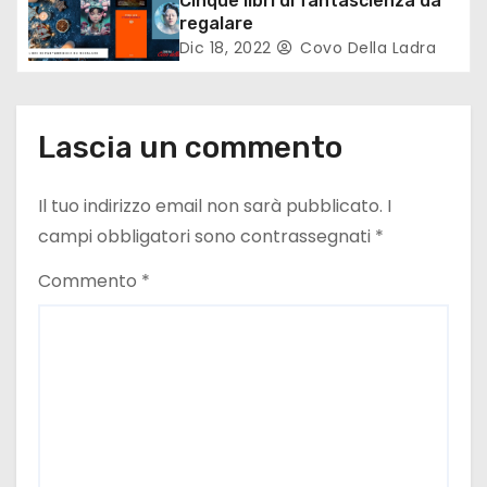
t
Cinque libri di fantascienza da
regalare
i
Dic 18, 2022
Covo Della Ladra
c
o
Lascia un commento
l
Il tuo indirizzo email non sarà pubblicato.
I
i
campi obbligatori sono contrassegnati
*
Commento
*