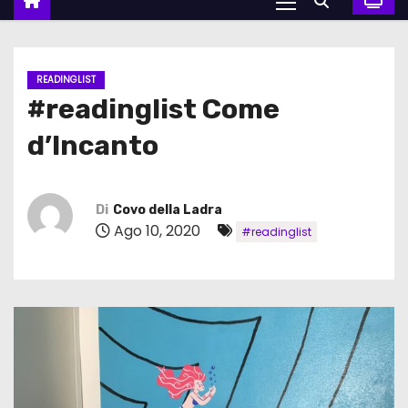
READINGLIST
#readinglist Come
d’Incanto
Di
Covo della Ladra
Ago 10, 2020
#readinglist