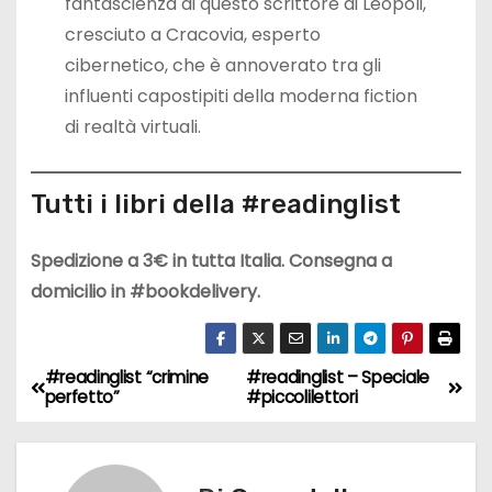
fantascienza di questo scrittore di Leopoli,
cresciuto a Cracovia, esperto
cibernetico, che è annoverato tra gli
influenti capostipiti della moderna fiction
di realtà virtuali.
Tutti i libri della #readinglist
Spedizione a 3€ in tutta Italia. Consegna a
domicilio in #bookdelivery.
#readinglist “crimine
#readinglist – Speciale
N
perfetto”
#piccolilettori
a
v