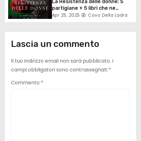
c
La Resistenza delle donne: 5
partigiane + 5 libri che ne
o
parlano
Apr 25, 2025
Covo Della Ladra
l
i
Lascia un commento
Il tuo indirizzo email non sarà pubblicato.
I
campi obbligatori sono contrassegnati
*
Commento
*