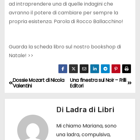
ad intraprendere una di quelle indagini che
avranno il potere di cambiare per sempre la
propria esistenza. Parola di Rocco Ballacchino!
Guarda la scheda libro sul nostro bookshop di
Natale! >>
Dossie Mozart di Nicola
Una finestra sul Noir – Frilli
N
Valentini
Editori
a
v
Di
Ladra di Libri
i
Mi chiamo Mariana, sono
g
una ladra, compulsiva,