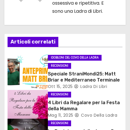
ossessiva e ripetitiva. E
a
sono una Ladra di Libri.
z
i
Articoli correlati
o
n
IDOBLONI DEL COVO DELLA LADRA
RECENSIONI
e
Speciale StraniMondi25: Matt
a
Briar e Mediterraneo Terminale
Ott 15, 2025
Ladra Di Libri
r
RECENSIONI
4 Libri da Regalare per la Festa
t
della Mamma
Mag 11, 2025
Covo Della Ladra
i
RECENSIONI