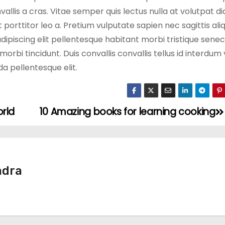
allis a cras. Vitae semper quis lectus nulla at volutpat d
t porttitor leo a. Pretium vulputate sapien nec sagittis al
piscing elit pellentesque habitant morbi tristique senec
morbi tincidunt. Duis convallis convallis tellus id interdum 
a pellentesque elit.
orld
10 Amazing books for learning cooking
adra