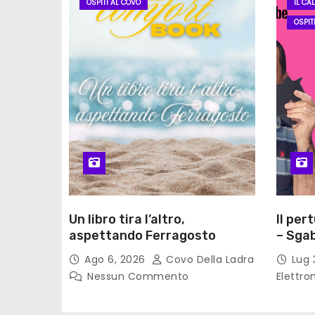
o
OSPITI AL COVO
IL CA
OSPIT
l
i
Un libro tira l’altro,
Il per
aspettando Ferragosto
– Sgab
Ago 6, 2026
Covo Della Ladra
Lug 
Nessun Commento
Elettro