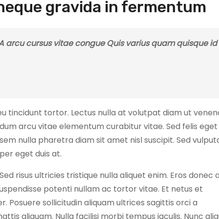
neque gravida in fermentum
 A arcu cursus vitae congue Quis varius quam quisque id
u tincidunt tortor. Lectus nulla at volutpat diam ut venen
ndum arcu vitae elementum curabitur vitae. Sed felis eget 
t sem nulla pharetra diam sit amet nisl suscipit. Sed vulput
per eget duis at.
d risus ultricies tristique nulla aliquet enim. Eros donec 
uspendisse potenti nullam ac tortor vitae. Et netus et
Posuere sollicitudin aliquam ultrices sagittis orci a
attis aliquam. Nulla facilisi morbi tempus iaculis. Nunc ali