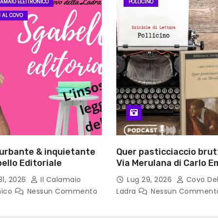
LAMAIO ELETTRONICO
POLLICINO
I AL COVO
turbante & inquietante
Quer pasticciaccio brut
ello Editoriale
Via Merulana di Carlo Em
Gadda – Pollicino. Bricio
31, 2026
Il Calamaio
Lug 29, 2026
Covo Del
lettura
nico
Nessun Commento
Ladra
Nessun Comment