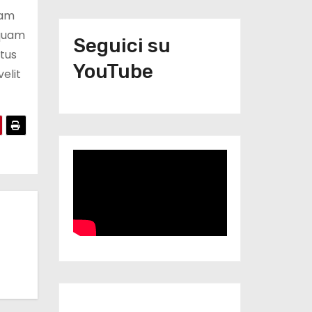
iam
iquam
Seguici su
tus
YouTube
velit
Iscriviti al nostro canale