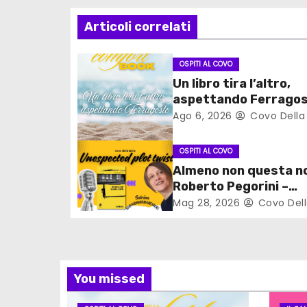
z
Articoli correlati
i
OSPITI AL COVO
o
Un libro tira l’altro,
aspettando Ferrago
n
Ago 6, 2026
Covo Della
e
OSPITI AL COVO
a
Almeno non questa no
Roberto Pegorini –
r
Unespected plot twi
Mag 28, 2026
Covo Dell
t
i
c
You missed