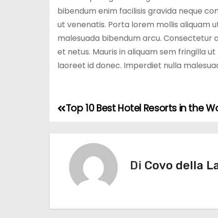
bibendum enim facilisis gravida neque conv
ut venenatis. Porta lorem mollis aliquam u
malesuada bibendum arcu. Consectetur adi
et netus. Mauris in aliquam sem fringilla ut 
laoreet id donec. Imperdiet nulla malesuad
Top 10 Best Hotel Resorts in the W
N
a
v
Di
Covo della L
i
g
a