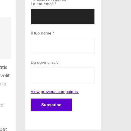
La tua email
*
Il tuo nome
*
Da dove ci scivi
atis
velit
ate
View previous campaigns.
ac
quet