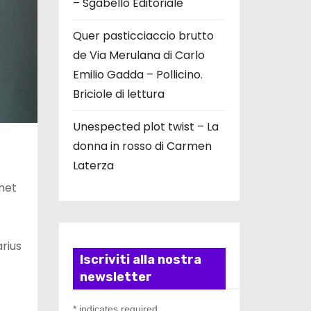
– Sgabello Editoriale
Quer pasticciaccio brutto
de Via Merulana di Carlo
Emilio Gadda – Pollicino.
Briciole di lettura
Unespected plot twist – La
donna in rosso di Carmen
Laterza
met
rius
Iscriviti alla nostra
newsletter
*
indicates required