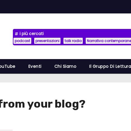
i più cercati
podcast
presentazioni
talk radio
Narrativa contemporan
YouTube
Eventi
Chi Siamo
Il Gruppo Di Lettur
from your blog?