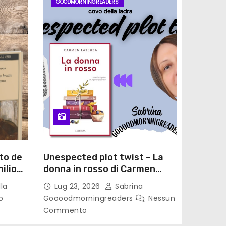
GOODMORNINGREADERS
to de
Unespected plot twist – La
ilio
donna in rosso di Carmen
le di
Laterza
la
Lug 23, 2026
Sabrina
o
Goooodmorningreaders
Nessun
Commento