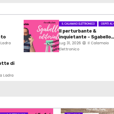
IL CALAMAIO ELETTRONICO
OSPITI AL
Il perturbante &
sto
inquietante – Sgabello
Editoriale
 Ladra
Lug 31, 2026
Il Calamaio
Elettronico
tte di
st
a Ladra