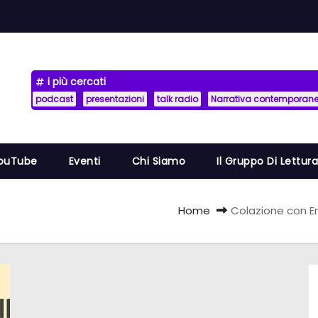
i più cercati
podcast
presentazioni
talk radio
Narrativa contemporan
YouTube
Eventi
Chi Siamo
Il Gruppo Di Lettur
Home
Colazione con Eri