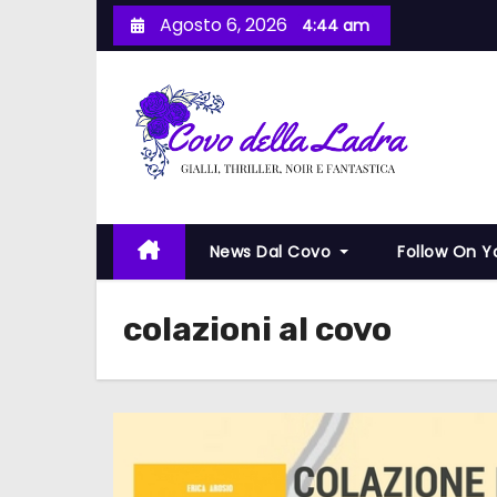
S
Agosto 6, 2026
4:44 am
a
l
t
a
a
l
c
News Dal Covo
Follow On 
o
n
colazioni al covo
t
e
n
u
t
o