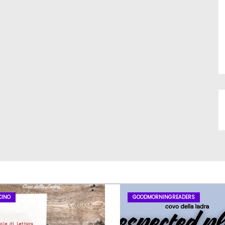
CINO
GOODMORNINGREADERS