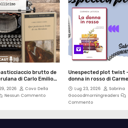
asticciaccio brutto de
Unespected plot twist 
rulana di Carlo Emilio
donna in rosso di Carm
– Pollicino. Briciole di
Laterza
29, 2026
Covo Della
Lug 23, 2026
Sabrina
a
Nessun Commento
Goooodmorningreaders
Commento