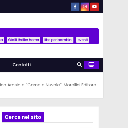
ea
Gialli thriller horror
libri per bambini
eventi
a
Contatti
ca Arosio e “Carne e Nuvole”, Morellini Editore
Cerca nel sito