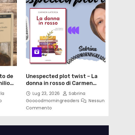
to de
Unespected plot twist – La
ilio
donna in rosso di Carmen
le di
Laterza
la
Lug 23, 2026
Sabrina
o
Goooodmorningreaders
Nessun
Commento