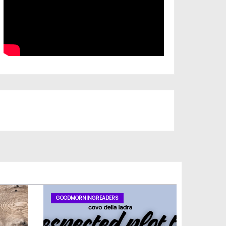
Iscriviti al nostro canale
GOODMORNINGREADERS