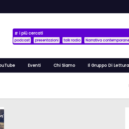
i più cercati
podcast
presentazioni
talk radio
Narrativa contemporan
YouTube
Eventi
Chi Siamo
Il Gruppo Di Lettur