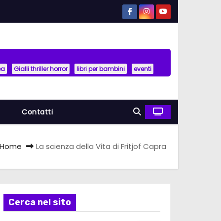
ea
Gialli thriller horror
libri per bambini
eventi
a
Contatti
Home
La scienza della Vita di Fritjof Capra
Cerca nel sito