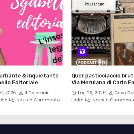
turbante & inquietante
Quer pasticciaccio brut
ello Editoriale
Via Merulana di Carlo Em
Gadda – Pollicino. Bricio
31, 2026
Il Calamaio
Lug 29, 2026
Covo Del
lettura
nico
Nessun Commento
Ladra
Nessun Comment