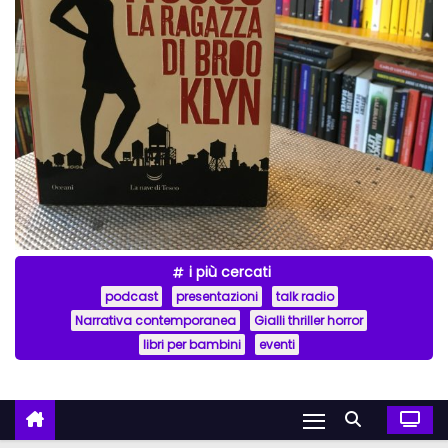
i più cercati
podcast
presentazioni
talk radio
Narrativa contemporanea
Gialli thriller horror
libri per bambini
eventi