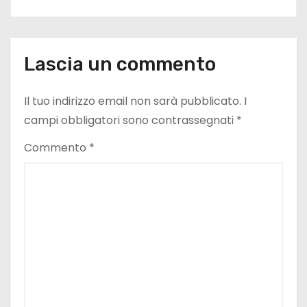
i
o
Lascia un commento
n
e
Il tuo indirizzo email non sarà pubblicato.
I
campi obbligatori sono contrassegnati
*
a
Commento
*
r
t
i
c
o
l