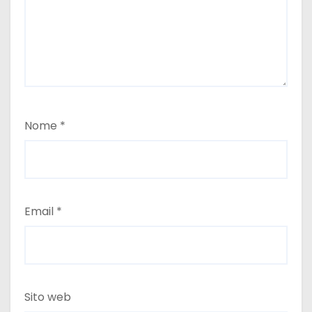
i
Nome
*
Email
*
Sito web