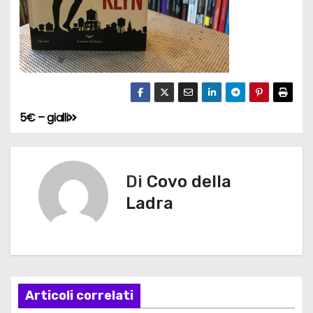
5€ – gialli
N
a
v
Di
Covo della
Ladra
i
g
a
Articoli correlati
z