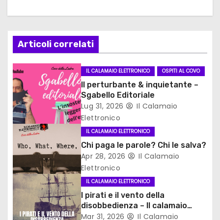
n
e
Articoli correlati
a
IL CALAMAIO ELETTRONICO
OSPITI AL COVO
r
Il perturbante & inquietante –
Sgabello Editoriale
t
Lug 31, 2026
Il Calamaio
Elettronico
i
IL CALAMAIO ELETTRONICO
c
Chi paga le parole? Chi le salva?
Apr 28, 2026
Il Calamaio
o
Elettronico
l
IL CALAMAIO ELETTRONICO
I pirati e il vento della
i
disobbedienza – Il calamaio
elettronico
Mar 31, 2026
Il Calamaio