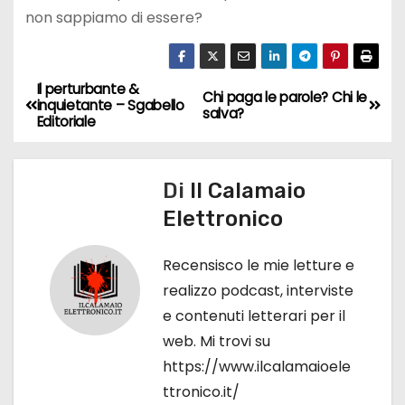
non sappiamo di essere?
Il perturbante &
N
Chi paga le parole? Chi le
inquietante – Sgabello
salva?
Editoriale
a
v
Di
Il Calamaio
i
Elettronico
g
Recensisco le mie letture e
a
realizzo podcast, interviste
e contenuti letterari per il
z
web. Mi trovi su
i
https://www.ilcalamaioele
ttronico.it/
o