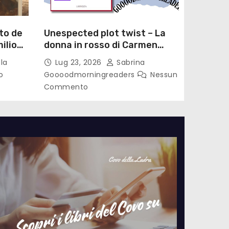
to de
Unespected plot twist – La
ilio
donna in rosso di Carmen
le di
Laterza
la
Lug 23, 2026
Sabrina
o
Goooodmorningreaders
Nessun
Commento