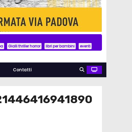
ea
Gialli thriller horror
libri per bambini
eventi
a
Contatti
21446416941890