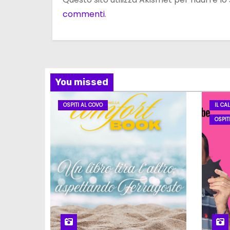
commenti
.
You missed
OSPITI AL COVO
IL CA
OSPIT