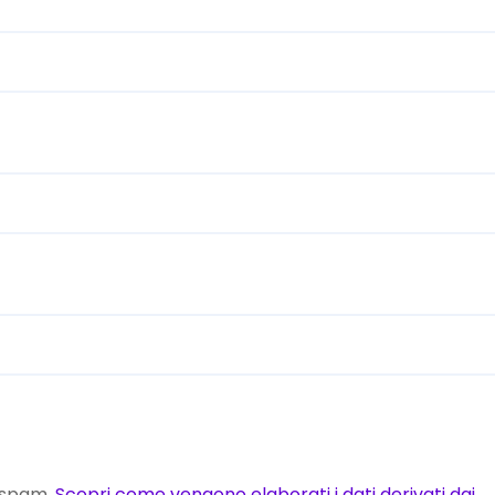
o spam.
Scopri come vengono elaborati i dati derivati dai