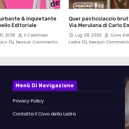
turbante & inquietante
Quer pasticciaccio brut
ello Editoriale
Via Merulana di Carlo Em
Gadda – Pollicino. Bricio
31, 2026
Il Calamaio
Lug 29, 2026
Covo Del
lettura
nico
Nessun Commento
Ladra
Nessun Comment
Menù Di Navigazione
Privacy Policy
Contatta il Covo della Ladra