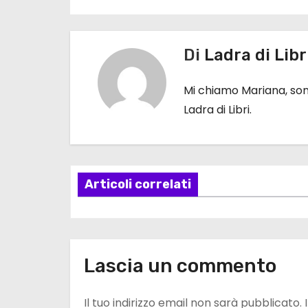
N
a
Di
Ladra di Libr
v
i
Mi chiamo Mariana, sono
Ladra di Libri.
g
a
z
Articoli correlati
i
o
n
Lascia un commento
e
Il tuo indirizzo email non sarà pubblicato.