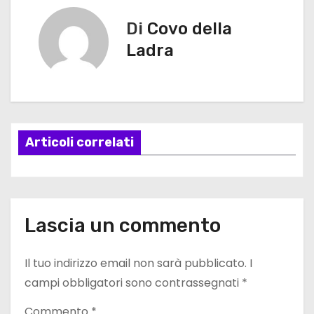
a
v
Di
Covo della
Ladra
i
g
a
Articoli correlati
z
i
o
Lascia un commento
n
e
Il tuo indirizzo email non sarà pubblicato.
I
campi obbligatori sono contrassegnati
*
a
Commento
*