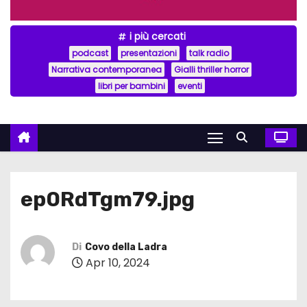
i più cercati
podcast
presentazioni
talk radio
Narrativa contemporanea
Gialli thriller horror
libri per bambini
eventi
ep0RdTgm79.jpg
Di
Covo della Ladra
Apr 10, 2024