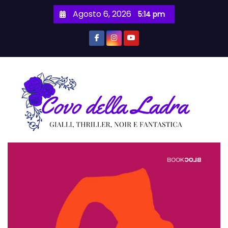
S
Agosto 6, 2026
5:14 pm
a
l
t
a
a
l
c
o
n
t
e
n
u
t
o