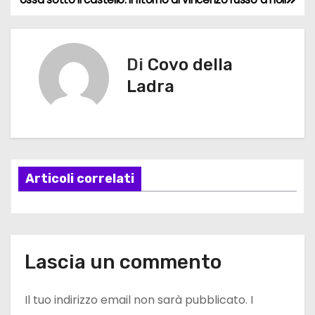
N
a
v
Di
Covo della
Ladra
i
g
a
Articoli correlati
z
i
o
Lascia un commento
n
e
Il tuo indirizzo email non sarà pubblicato.
I