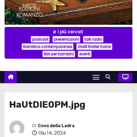
i più cercati
podcast
presentazioni
talk radio
Narrativa contemporanea
Gialli thriller horror
libri per bambini
eventi
HaUtDIE0PM.jpg
Di
Covo della Ladra
Giu 14, 2024