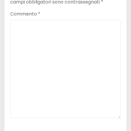
campi obbligatori sono contrassegnati
*
a
Commento
*
r
t
i
c
o
l
i