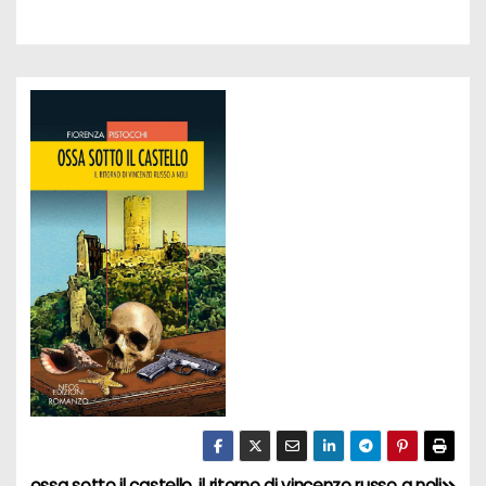
ossa sotto il castello. il ritorno di vincenzo russo a noli