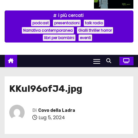
i più cercati
podcast
presentazioni
talk radio
Narrativa contemporanea
Gialli thriller horror
libri per bambini
eventi
KKul96ofJ4.jpg
Di
Covo della Ladra
Lug 5, 2024