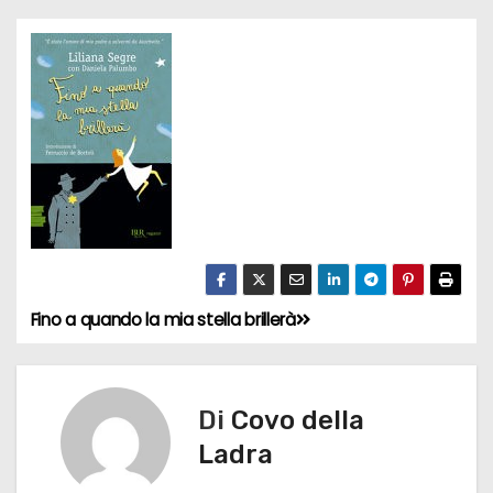
Fino a quando la mia stella brillerà
N
a
v
Di
Covo della
Ladra
i