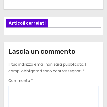
g
a
Articoli correlati
z
i
o
Lascia un commento
n
e
Il tuo indirizzo email non sarà pubblicato.
I
campi obbligatori sono contrassegnati
*
a
Commento
*
r
t
i