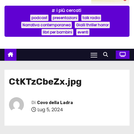
i più cercati
podcast
presentazioni
talk radio
Narrativa contemporanea
Gialli thriller horror
libri per bambini
eventi
CtKTzCbeZx.jpg
Di
Covo della Ladra
Lug 5, 2024