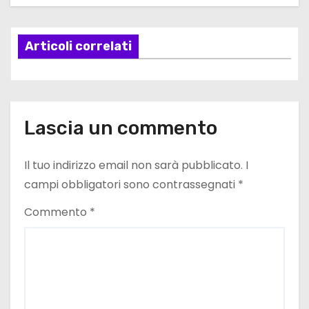
a
Articoli correlati
z
i
o
Lascia un commento
n
e
Il tuo indirizzo email non sarà pubblicato.
I
campi obbligatori sono contrassegnati
*
a
Commento
*
r
t
i