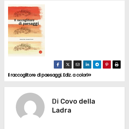
Il raccoglitore di paesaggi. Ediz. a colori
N
a
v
Di
Covo della
Ladra
i
g