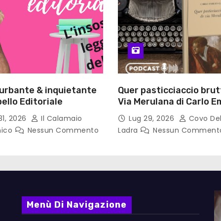
turbante & inquietante
Quer pasticciaccio brut
ello Editoriale
Via Merulana di Carlo Em
Gadda – Pollicino. Bricio
31, 2026
Il Calamaio
Lug 29, 2026
Covo Del
lettura
nico
Nessun Commento
Ladra
Nessun Comment
Menù Di Navigazione