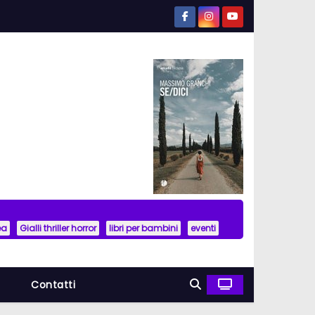
ea
Gialli thriller horror
libri per bambini
eventi
a
Contatti