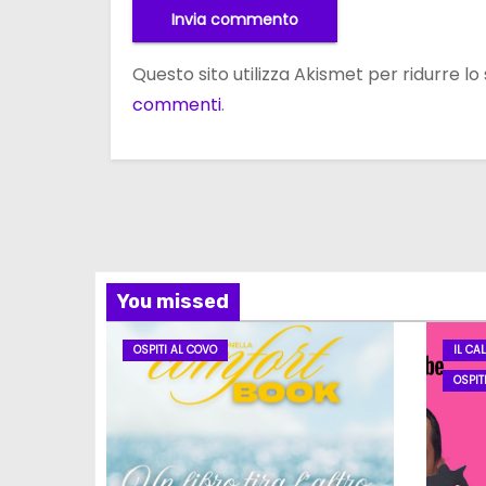
Questo sito utilizza Akismet per ridurre l
commenti
.
You missed
OSPITI AL COVO
IL CA
OSPIT