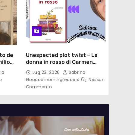
to de
Unespected plot twist – La
ilio
donna in rosso di Carmen
le di
Laterza
la
Lug 23, 2026
Sabrina
o
Goooodmorningreaders
Nessun
Commento