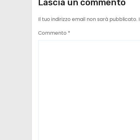
Lascia un commento
n
e
Il tuo indirizzo email non sarà pubblicato.
a
Commento
*
r
t
i
c
o
l
i