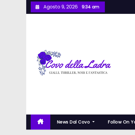
S
Agosto 9, 2026
9:34 am
a
l
t
a
a
l
c
o
n
t
e
n
u
t
News Dal Covo
Follow On 
o