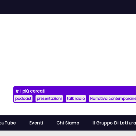
i più cercati
podcast
presentazioni
talk radio
Narrativa contemporan
YouTube
Eventi
Chi Siamo
Il Gruppo Di Lettur