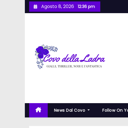
S
Agosto 8, 2026
12:36 pm
a
l
t
a
a
l
c
o
n
t
e
n
u
News Dal Covo
Follow On 
t
o