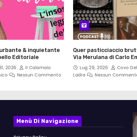
turbante & inquietante
Quer pasticciaccio brut
ello Editoriale
Via Merulana di Carlo Em
Gadda – Pollicino. Bricio
31, 2026
Il Calamaio
Lug 29, 2026
Covo Del
lettura
nico
Nessun Commento
Ladra
Nessun Comment
Menù Di Navigazione