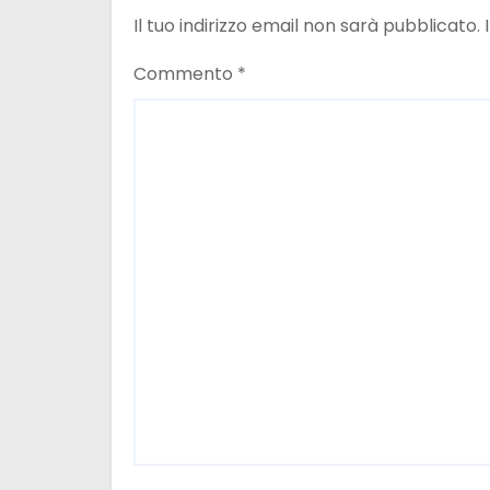
e
Il tuo indirizzo email non sarà pubblicato.
a
Commento
*
r
t
i
c
o
l
i