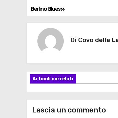
Berlino Blues
N
a
v
Di
Covo della L
i
g
a
z
Articoli correlati
i
o
Lascia un commento
n