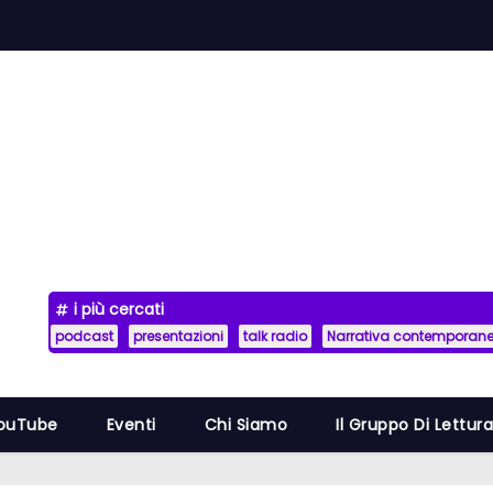
i più cercati
podcast
presentazioni
talk radio
Narrativa contemporan
YouTube
Eventi
Chi Siamo
Il Gruppo Di Lettur