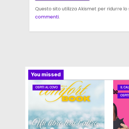
Questo sito utilizza Akismet per ridurre l
commenti
.
You missed
OSPITI AL COVO
IL CA
OSPIT