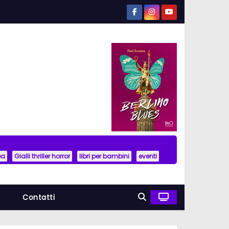
ea
Gialli thriller horror
libri per bambini
eventi
a
Contatti