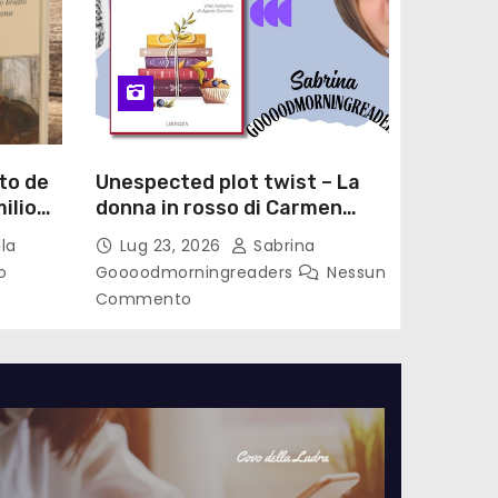
to de
Unespected plot twist – La
ilio
donna in rosso di Carmen
le di
Laterza
la
Lug 23, 2026
Sabrina
o
Goooodmorningreaders
Nessun
Commento