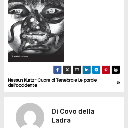
Nessun Kurtz- Cuore di Tenebra e Le parole
N
dell’occidente
a
v
Di
Covo della
i
Ladra