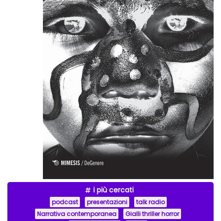
i più cercati
podcast
presentazioni
talk radio
Narrativa contemporanea
Gialli thriller horror