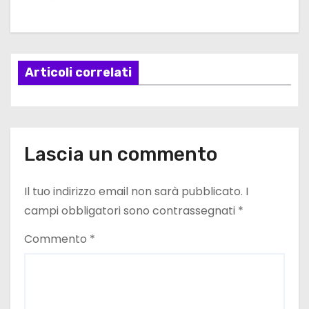
g
a
z
Articoli correlati
i
o
n
Lascia un commento
e
Il tuo indirizzo email non sarà pubblicato.
I
a
campi obbligatori sono contrassegnati
*
r
Commento
*
t
i