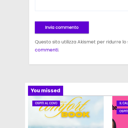
Questo sito utilizza Akismet per ridurre l
commenti
.
You missed
OSPITI AL COVO
IL CA
OSPIT