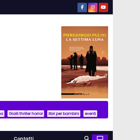
ea
Gialli thriller horror
libri per bambini
eventi
a
Contatti