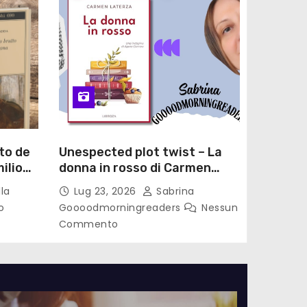
to de
Unespected plot twist – La
ilio
donna in rosso di Carmen
le di
Laterza
la
Lug 23, 2026
Sabrina
o
Goooodmorningreaders
Nessun
Commento