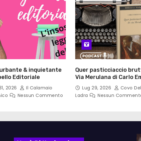
turbante & inquietante
Quer pasticciaccio brut
ello Editoriale
Via Merulana di Carlo Em
Gadda – Pollicino. Bricio
31, 2026
Il Calamaio
Lug 29, 2026
Covo Del
lettura
nico
Nessun Commento
Ladra
Nessun Comment