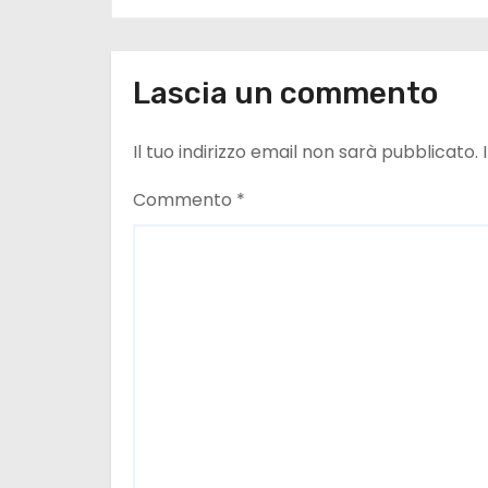
i
o
Lascia un commento
n
e
Il tuo indirizzo email non sarà pubblicato.
a
Commento
*
r
t
i
c
o
l