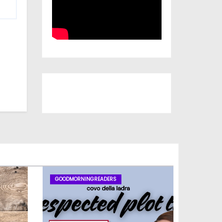
Iscriviti al nostro canale
GOODMORNINGREADERS