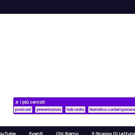
i più cercati
podcast
presentazioni
talk radio
Narrativa contemporan
YouTube
Eventi
Chi Siamo
Il Gruppo Di Lettur