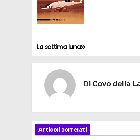
La settima luna
N
a
v
Di
Covo della L
i
g
a
z
Articoli correlati