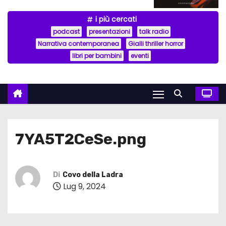
i più cercati
podcast
presentazioni
talk radio
Narrativa contemporanea
Gialli thriller horror
libri per bambini
eventi
7YA5T2CeSe.png
Di
Covo della Ladra
Lug 9, 2024