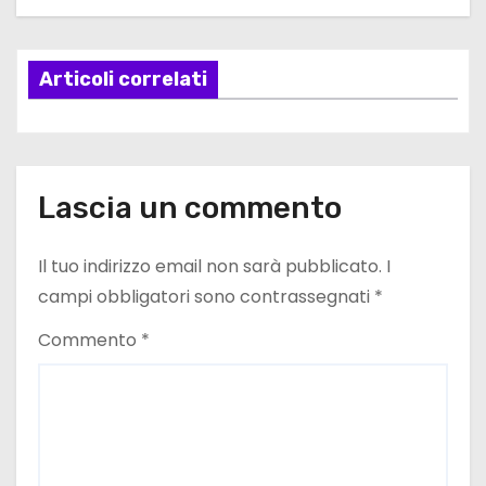
a
Articoli correlati
z
i
o
Lascia un commento
n
e
Il tuo indirizzo email non sarà pubblicato.
I
campi obbligatori sono contrassegnati
*
a
Commento
*
r
t
i