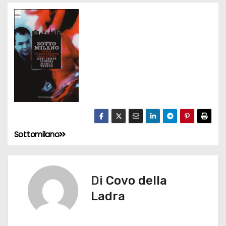
Sottomilano
N
a
v
Di
Covo della
Ladra
i
g