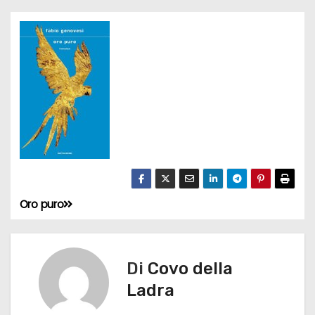
Oro puro
N
a
v
Di
Covo della
Ladra
i