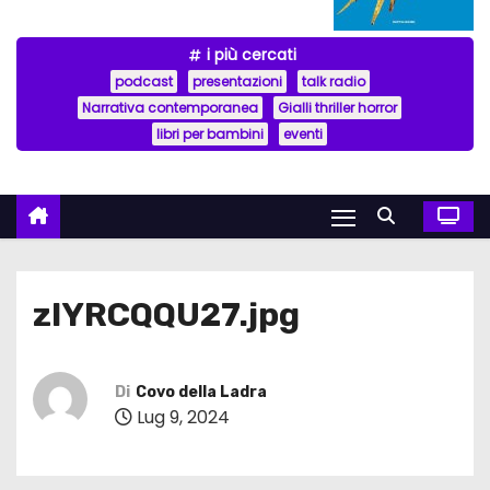
i più cercati
podcast
presentazioni
talk radio
Narrativa contemporanea
Gialli thriller horror
libri per bambini
eventi
zIYRCQQU27.jpg
Di
Covo della Ladra
Lug 9, 2024