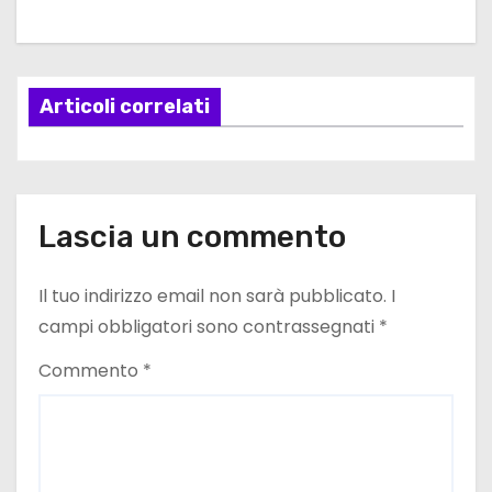
g
a
Articoli correlati
z
i
o
Lascia un commento
n
e
Il tuo indirizzo email non sarà pubblicato.
I
campi obbligatori sono contrassegnati
*
a
Commento
*
r
t
i