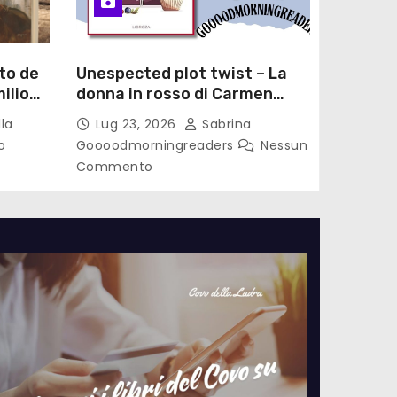
to de
Unespected plot twist – La
ilio
donna in rosso di Carmen
le di
Laterza
la
Lug 23, 2026
Sabrina
o
Goooodmorningreaders
Nessun
Commento