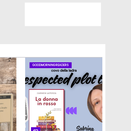
Iscriviti al nostro canale
GOODMORNINGREADERS