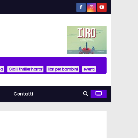
ea
Gialli thriller horror
libri per bambini
eventi
a
Contatti