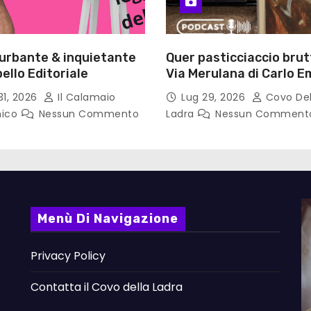
turbante & inquietante
Quer pasticciaccio brut
ello Editoriale
Via Merulana di Carlo Em
Gadda – Pollicino. Bricio
31, 2026
Il Calamaio
Lug 29, 2026
Covo Del
lettura
nico
Nessun Commento
Ladra
Nessun Comment
Menù Di Navigazione
Privacy Policy
Contatta il Covo della Ladra