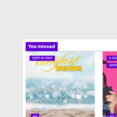
You missed
OSPITI AL COVO
IL CA
OSPIT