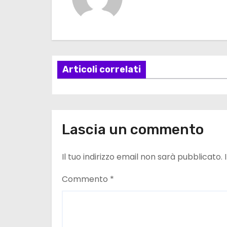
i
g
a
z
Articoli correlati
i
o
Lascia un commento
n
e
Il tuo indirizzo email non sarà pubblicato.
a
Commento
*
r
t