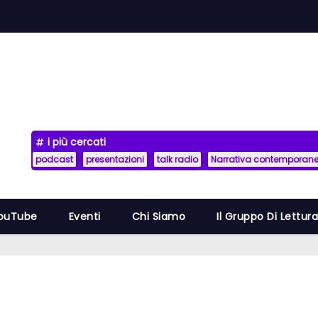
i più cercati
podcast
presentazioni
talk radio
Narrativa contemporan
YouTube
Eventi
Chi Siamo
Il Gruppo Di Lettur