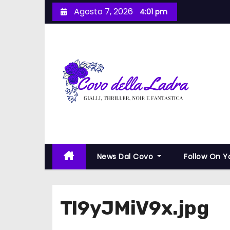
S
Agosto 7, 2026
4:01 pm
a
l
t
a
a
l
c
o
n
t
News Dal Covo
Follow On 
e
n
u
Tl9yJMiV9x.jpg
t
o