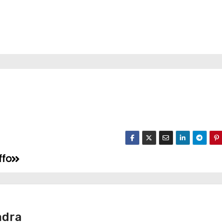
ffo
adra