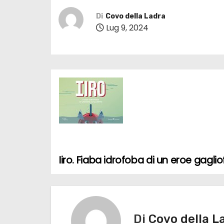
Di
Covo della Ladra
Lug 9, 2024
Iiro. Fiaba idrofoba di un eroe gaglio
N
a
v
Di
Covo della L