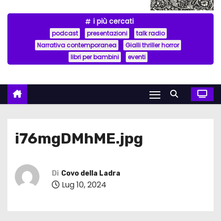
i più cercati
podcast
presentazioni
talk radio
Narrativa contemporanea
Gialli thriller horror
libri per bambini
eventi
i76mgDMhME.jpg
Di
Covo della Ladra
Lug 10, 2024