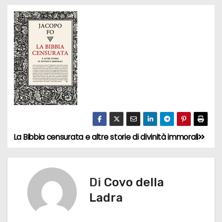
La Bibbia censurata e altre storie di divinità immorali
N
a
v
Di
Covo della
Ladra
i