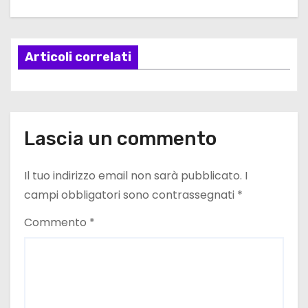
g
a
Articoli correlati
z
i
o
Lascia un commento
n
e
Il tuo indirizzo email non sarà pubblicato.
I
campi obbligatori sono contrassegnati
*
a
Commento
*
r
t
i