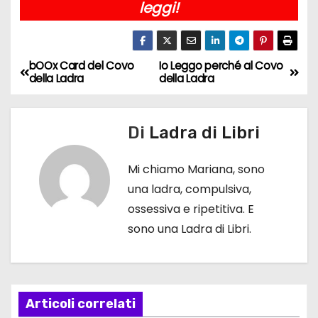
leggi!
bOOx Card del Covo
Io Leggo perché al Covo
N
della Ladra
della Ladra
a
v
Di
Ladra di Libri
i
Mi chiamo Mariana, sono
g
una ladra, compulsiva,
ossessiva e ripetitiva. E
a
sono una Ladra di Libri.
z
i
Articoli correlati
o