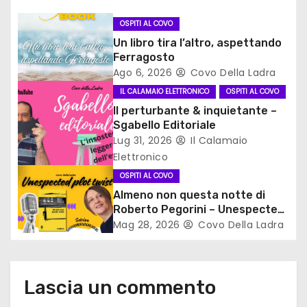
n
OSPITI AL COVO
Un libro tira l’altro, aspettando
e
Ferragosto
Ago 6, 2026
Covo Della Ladra
a
IL CALAMAIO ELETTRONICO
OSPITI AL COVO
r
Il perturbante & inquietante –
Sgabello Editoriale
t
Lug 31, 2026
Il Calamaio
Elettronico
i
OSPITI AL COVO
c
Almeno non questa notte di
Roberto Pegorini – Unespected
o
plot twist
Mag 28, 2026
Covo Della Ladra
l
i
Lascia un commento