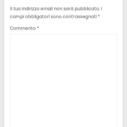
a
Il tuo indirizzo email non sarà pubblicato.
I
r
campi obbligatori sono contrassegnati
*
t
Commento
*
i
c
o
l
i