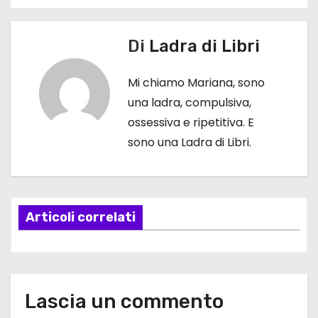
N
a
Di
Ladra di Libri
v
Mi chiamo Mariana, sono
i
una ladra, compulsiva,
g
ossessiva e ripetitiva. E
sono una Ladra di Libri.
a
z
i
Articoli correlati
o
n
e
Lascia un commento