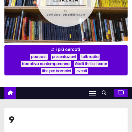
i più cercati
podcast
presentazioni
talk radio
Narrativa contemporanea
Gialli thriller horror
libri per bambini
eventi
9