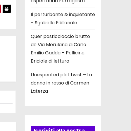
aspettando Ferragosto
Il perturbante & inquietante
– Sgabello Editoriale
Quer pasticciaccio brutto
de Via Merulana di Carlo
Emilio Gadda – Pollicino.
Briciole di lettura
Unespected plot twist – La
donna in rosso di Carmen
Laterza
Iscriviti alla nostra