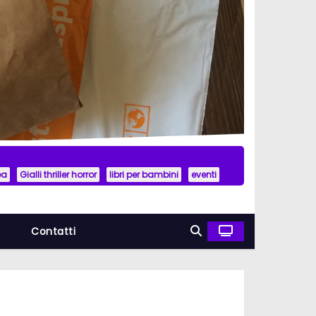
ea
Gialli thriller horror
libri per bambini
eventi
a
Contatti