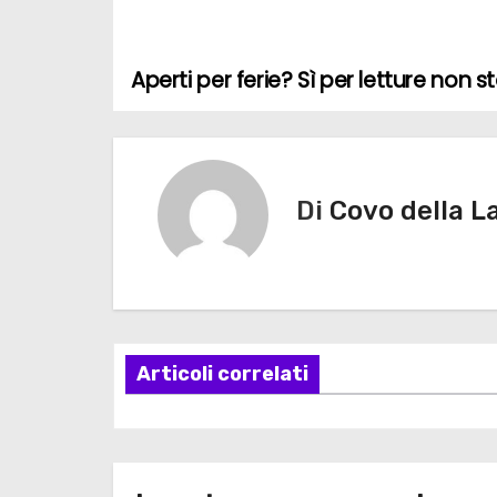
Aperti per ferie? Sì per letture non s
N
a
v
Di
Covo della L
i
g
a
z
Articoli correlati
i
o