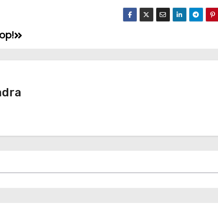
top!
adra