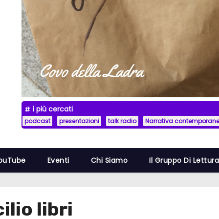
i più cercati
podcast
presentazioni
talk radio
Narrativa contemporan
YouTube
Eventi
Chi Siamo
Il Gruppo Di Lettur
lio libri