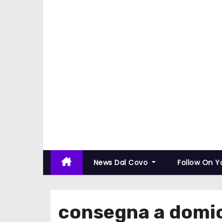
News Dal Covo
Follow On 
consegna a domici