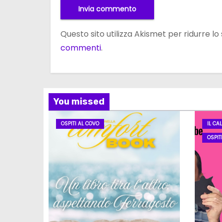
Questo sito utilizza Akismet per ridurre l
commenti
.
You missed
OSPITI AL COVO
IL CA
OSPIT