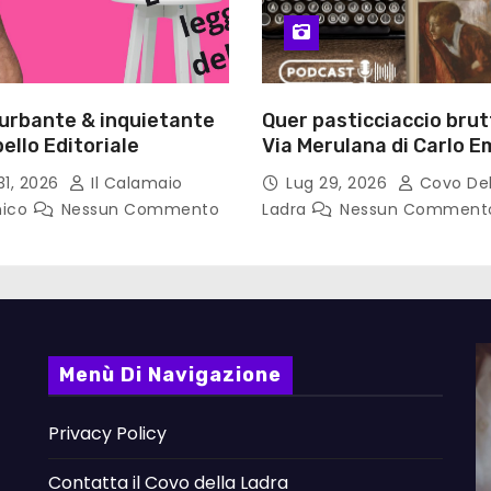
turbante & inquietante
Quer pasticciaccio brut
ello Editoriale
Via Merulana di Carlo Em
Gadda – Pollicino. Bricio
31, 2026
Il Calamaio
Lug 29, 2026
Covo Del
lettura
nico
Nessun Commento
Ladra
Nessun Comment
Menù Di Navigazione
Privacy Policy
Contatta il Covo della Ladra