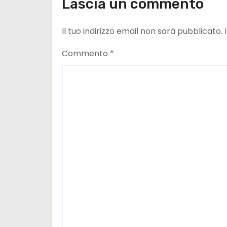
Lascia un commento
n
e
Il tuo indirizzo email non sarà pubblicato.
a
Commento
*
r
t
i
c
o
l
i