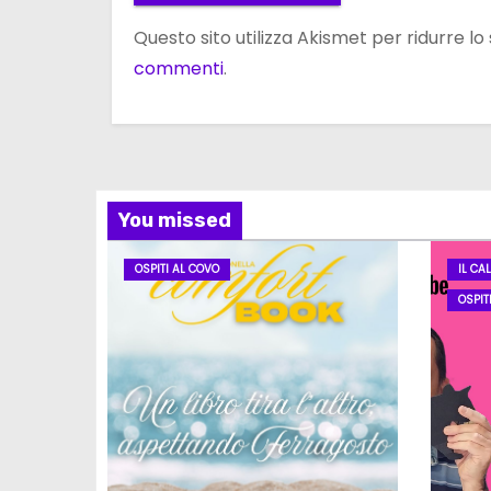
Questo sito utilizza Akismet per ridurre l
commenti
.
You missed
OSPITI AL COVO
IL CA
OSPIT