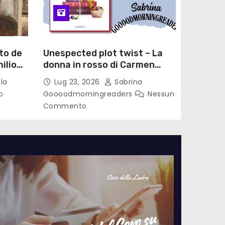
to de
Unespected plot twist – La
ilio
donna in rosso di Carmen
le di
Laterza
la
Lug 23, 2026
Sabrina
o
Goooodmorningreaders
Nessun
Commento