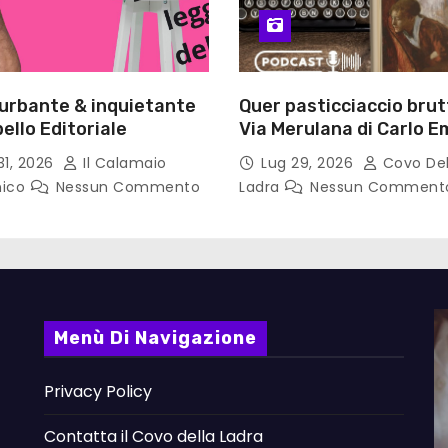
turbante & inquietante
Quer pasticciaccio brut
ello Editoriale
Via Merulana di Carlo Em
Gadda – Pollicino. Bricio
31, 2026
Il Calamaio
Lug 29, 2026
Covo Del
lettura
nico
Nessun Commento
Ladra
Nessun Comment
Menù Di Navigazione
Privacy Policy
Contatta il Covo della Ladra