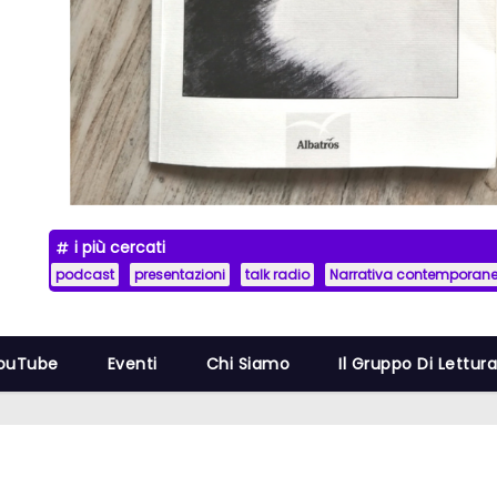
i più cercati
podcast
presentazioni
talk radio
Narrativa contemporan
YouTube
Eventi
Chi Siamo
Il Gruppo Di Lettur