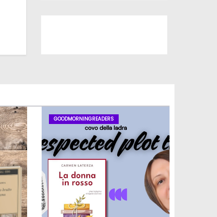
Iscriviti al nostro canale
GOODMORNINGREADERS