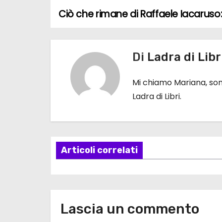
Ciò che rimane di Raffaele Iacaruso
N
a
Di
Ladra di Libr
v
i
Mi chiamo Mariana, sono
Ladra di Libri.
g
a
z
Articoli correlati
i
o
n
Lascia un commento