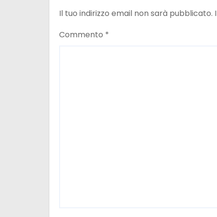
e
Il tuo indirizzo email non sarà pubblicato.
a
Commento
*
r
t
i
c
o
l
i