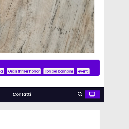
ea
Gialli thriller horror
libri per bambini
eventi
a
Contatti