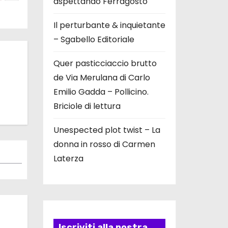
aspettando Ferragosto
Il perturbante & inquietante
– Sgabello Editoriale
Quer pasticciaccio brutto
de Via Merulana di Carlo
Emilio Gadda – Pollicino.
Briciole di lettura
Unespected plot twist – La
donna in rosso di Carmen
Laterza
Iscriviti alla nostra