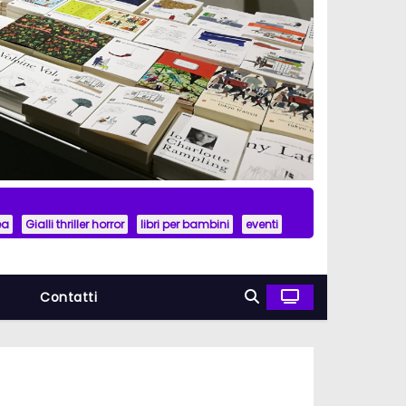
ea
Gialli thriller horror
libri per bambini
eventi
a
Contatti