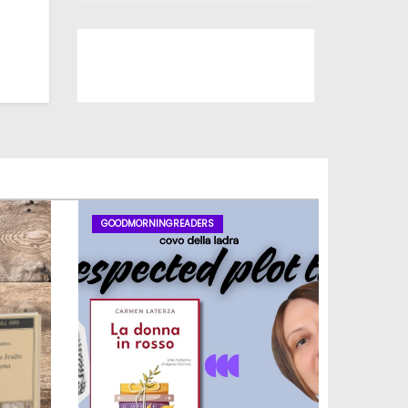
Iscriviti al nostro canale
GOODMORNINGREADERS