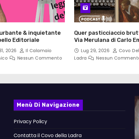
turbante & inquietante
Quer pasticciaccio brut
ello Editoriale
Via Merulana di Carlo Em
Gadda – Pollicino. Bricio
31, 2026
Il Calamaio
Lug 29, 2026
Covo Del
lettura
nico
Nessun Commento
Ladra
Nessun Comment
Menù Di Navigazione
Privacy Policy
Contatta il Covo della Ladra