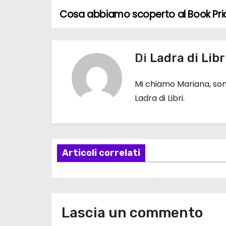
Cosa abbiamo scoperto al Book Pri
N
a
Di
Ladra di Libr
v
i
Mi chiamo Mariana, sono
Ladra di Libri.
g
a
z
Articoli correlati
i
o
n
Lascia un commento