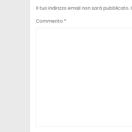
e
Il tuo indirizzo email non sarà pubblicato.
a
Commento
*
r
t
i
c
o
l
i