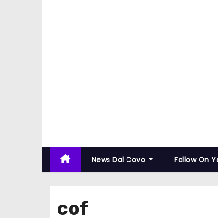
News Dal Covo
Follow On 
cof