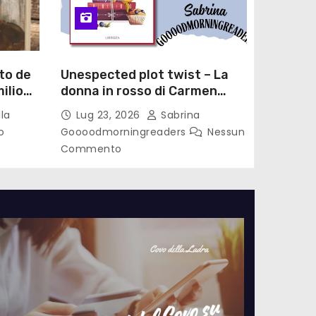
to de
Unespected plot twist – La
ilio
donna in rosso di Carmen
le di
Laterza
la
Lug 23, 2026
Sabrina
o
Goooodmorningreaders
Nessun
Commento