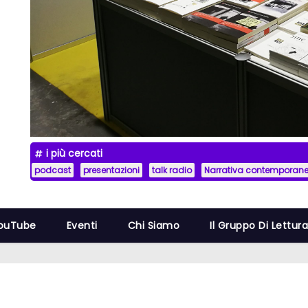
i più cercati
podcast
presentazioni
talk radio
Narrativa contemporan
YouTube
Eventi
Chi Siamo
Il Gruppo Di Lettur