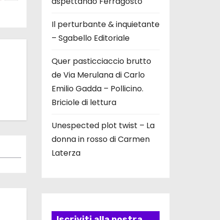
aspettando Ferragosto
Il perturbante & inquietante
– Sgabello Editoriale
Quer pasticciaccio brutto
de Via Merulana di Carlo
Emilio Gadda – Pollicino.
Briciole di lettura
Unespected plot twist – La
donna in rosso di Carmen
Laterza
Iscriviti alla nostra