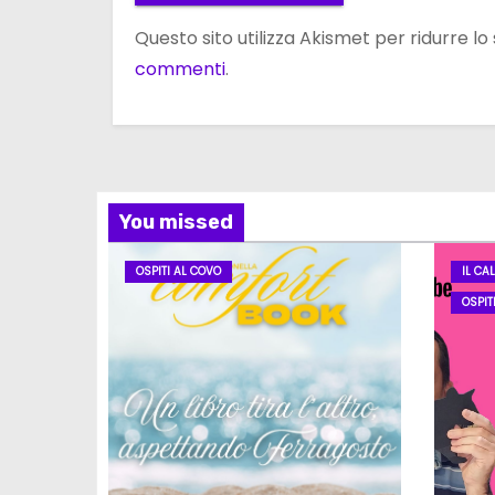
Questo sito utilizza Akismet per ridurre l
commenti
.
You missed
OSPITI AL COVO
IL CA
OSPIT