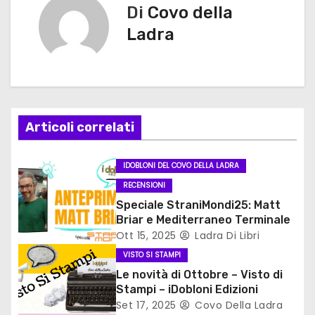
i
Di
Covo della
g
Ladra
a
z
i
Articoli correlati
o
IDOBLONI DEL COVO DELLA LADRA
n
RECENSIONI
Speciale StraniMondi25: Matt
e
Briar e Mediterraneo Terminale
Ott 15, 2025
Ladra Di Libri
a
VISTO SI STAMPI
r
Le novità di Ottobre – Visto di
Stampi – iDobloni Edizioni
t
Set 17, 2025
Covo Della Ladra