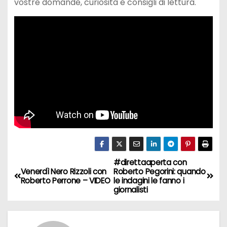
vostre domande, curiosità e consigli di lettura.
#direttaaperta con
N
Venerdì Nero Rizzoli con
Roberto Pegorini: quando
Roberto Perrone – VIDEO
le indagini le fanno i
a
giornalisti
v