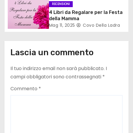
i
RECENSIONI
4 Libri da Regalare per la Festa
c
della Mamma
Mag 11, 2025
Covo Della Ladra
o
l
Lascia un commento
i
Il tuo indirizzo email non sarà pubblicato.
I
campi obbligatori sono contrassegnati
*
Commento
*