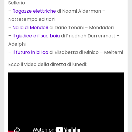
Sellerio
–
Ragazze elettriche
di Naomi Alderman –
Nottetempo edizioni
–
Naila di Mondo9
di Dario Tonani – Mondadori
–
Il giudice e il suo boia
di Friedrich Dürrenmatt –
Adelphi
–
Il futuro in bilico
di Elisabetta di Minico – Meltemi
Ecco il video della diretta di lunedì: