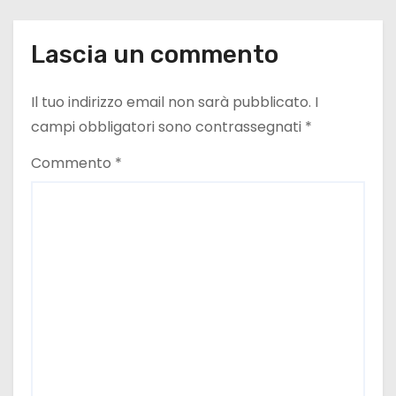
l
Lascia un commento
i
Il tuo indirizzo email non sarà pubblicato.
I
campi obbligatori sono contrassegnati
*
Commento
*