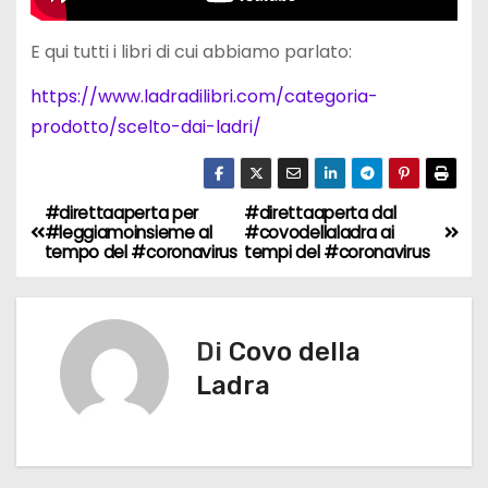
E qui tutti i libri di cui abbiamo parlato:
https://www.ladradilibri.com/categoria-
prodotto/scelto-dai-ladri/
#direttaaperta per
#direttaaperta dal
N
#leggiamoinsieme al
#covodellaladra ai
tempo del #coronavirus
tempi del #coronavirus
a
v
Di
Covo della
i
Ladra
g
a