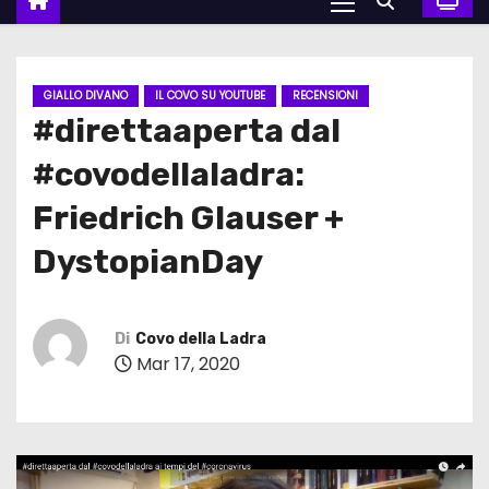
GIALLO DIVANO
IL COVO SU YOUTUBE
RECENSIONI
#direttaaperta dal
#covodellaladra:
Friedrich Glauser +
DystopianDay
Di
Covo della Ladra
Mar 17, 2020