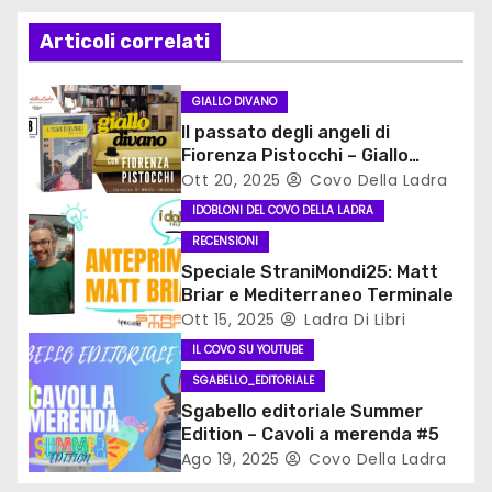
z
Articoli correlati
i
o
GIALLO DIVANO
Il passato degli angeli di
n
Fiorenza Pistocchi – Giallo
Divano
Ott 20, 2025
Covo Della Ladra
e
IDOBLONI DEL COVO DELLA LADRA
a
RECENSIONI
Speciale StraniMondi25: Matt
r
Briar e Mediterraneo Terminale
Ott 15, 2025
Ladra Di Libri
t
IL COVO SU YOUTUBE
i
SGABELLO_EDITORIALE
Sgabello editoriale Summer
c
Edition – Cavoli a merenda #5
Ago 19, 2025
Covo Della Ladra
o