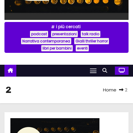
i più cercati
podcast
presentazioni
talk radio
Narrativa contemporanea
Gialli thriller horror
libri per bambini
eventi
2
Home
2