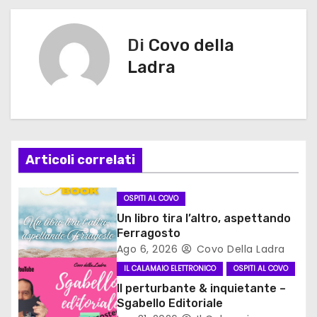
a
v
Di
Covo della
i
Ladra
g
a
z
Articoli correlati
i
OSPITI AL COVO
o
Un libro tira l’altro, aspettando
Ferragosto
n
Ago 6, 2026
Covo Della Ladra
e
IL CALAMAIO ELETTRONICO
OSPITI AL COVO
Il perturbante & inquietante –
a
Sgabello Editoriale