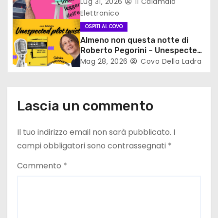
Lug 31, 2026
Il Calamaio
r
Elettronico
t
OSPITI AL COVO
Almeno non questa notte di
i
Roberto Pegorini – Unespected
plot twist
Mag 28, 2026
Covo Della Ladra
c
o
Lascia un commento
l
i
Il tuo indirizzo email non sarà pubblicato.
I
campi obbligatori sono contrassegnati
*
Commento
*