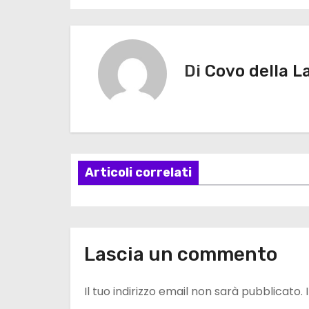
a
v
Di
Covo della L
i
g
a
z
Articoli correlati
i
o
Lascia un commento
n
e
Il tuo indirizzo email non sarà pubblicato.