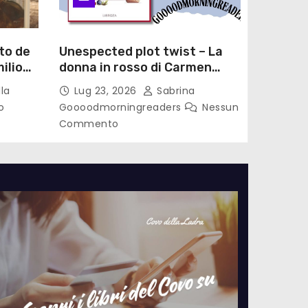
to de
Unespected plot twist – La
ilio
donna in rosso di Carmen
le di
Laterza
la
Lug 23, 2026
Sabrina
o
Goooodmorningreaders
Nessun
Commento