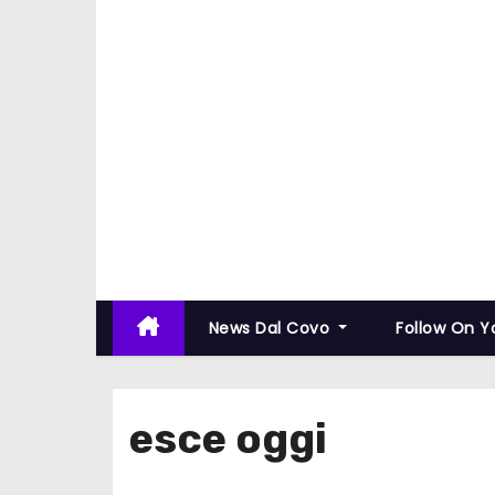
News Dal Covo
Follow On 
esce oggi