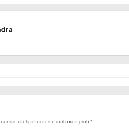
adra
I campi obbligatori sono contrassegnati
*