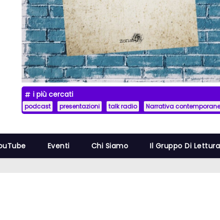
i più cercati
podcast
presentazioni
talk radio
Narrativa contemporan
YouTube
Eventi
Chi Siamo
Il Gruppo Di Lettur