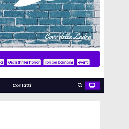
ea
Gialli thriller horror
libri per bambini
eventi
a
Contatti