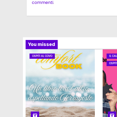
commenti
.
You missed
OSPITI AL COVO
IL CA
OSPIT