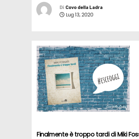
Di
Covo della Ladra
Lug 13, 2020
Finalmente è troppo tardi di Miki Fo
N