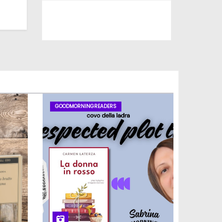
Iscriviti al nostro canale
GOODMORNINGREADERS