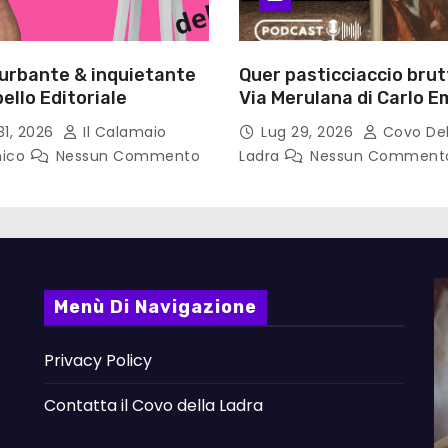
turbante & inquietante
Quer pasticciaccio brut
ello Editoriale
Via Merulana di Carlo Em
Gadda – Pollicino. Bricio
31, 2026
Il Calamaio
Lug 29, 2026
Covo Del
lettura
nico
Nessun Commento
Ladra
Nessun Comment
Menù Di Navigazione
Privacy Policy
Contatta il Covo della Ladra