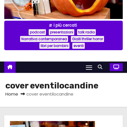
i più cercati
podcast
presentazioni
talk radio
Narrativa contemporanea
Gialli thriller horror
libri per bambini
eventi
cover eventilocandine
Home
cover eventilocandine