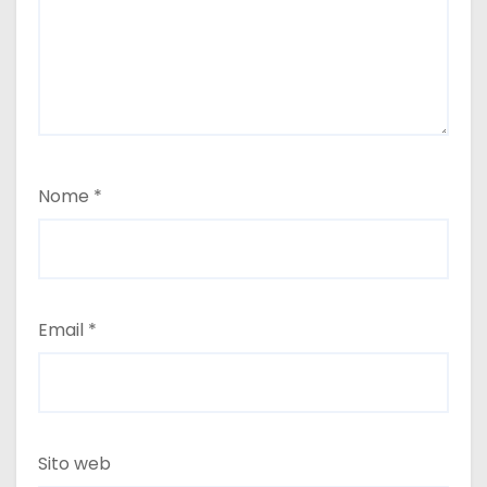
i
Nome
*
Email
*
Sito web