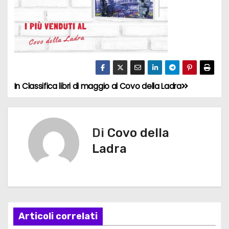
In Classifica libri di maggio al Covo della Ladra
N
a
v
Di
Covo della
Ladra
i
g
a
Articoli correlati
z