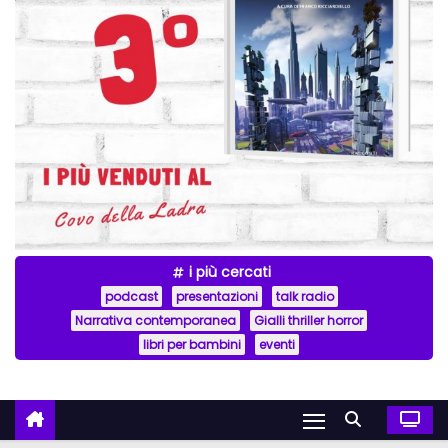
i più cercati
podcast
presentazioni
talk radio
Narrativa contemporanea
Gialli thriller horror
libri per bambini
eventi