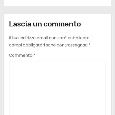
i
o
Lascia un commento
n
e
Il tuo indirizzo email non sarà pubblicato.
I
campi obbligatori sono contrassegnati
*
a
Commento
*
r
t
i
c
o
l