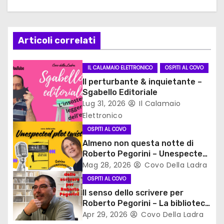
a
z
Articoli correlati
i
IL CALAMAIO ELETTRONICO
OSPITI AL COVO
o
Il perturbante & inquietante –
Sgabello Editoriale
n
Lug 31, 2026
Il Calamaio
Elettronico
e
OSPITI AL COVO
a
Almeno non questa notte di
Roberto Pegorini – Unespected
r
plot twist
Mag 28, 2026
Covo Della Ladra
t
OSPITI AL COVO
Il senso dello scrivere per
i
Roberto Pegorini – La biblioteca
segreta del Covo
Apr 29, 2026
Covo Della Ladra