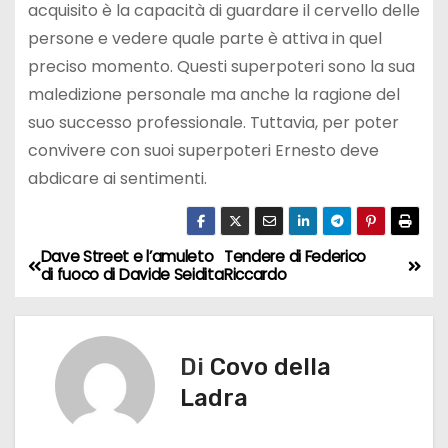
acquisito è la capacità di guardare il cervello delle
persone e vedere quale parte è attiva in quel
preciso momento. Questi superpoteri sono la sua
maledizione personale ma anche la ragione del
suo successo professionale. Tuttavia, per poter
convivere con suoi superpoteri Ernesto deve
abdicare ai sentimenti.
Dave Street e l’amuleto
Tendere di Federico
N
di fuoco di Davide Seidita
Riccardo
a
v
Di
Covo della
i
Ladra
g