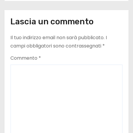
c
o
Lascia un commento
l
i
Il tuo indirizzo email non sarà pubblicato.
I
campi obbligatori sono contrassegnati
*
Commento
*