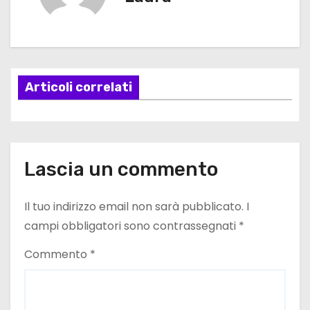
g
a
z
Articoli correlati
i
o
n
Lascia un commento
e
Il tuo indirizzo email non sarà pubblicato.
I
a
campi obbligatori sono contrassegnati
*
r
Commento
*
t