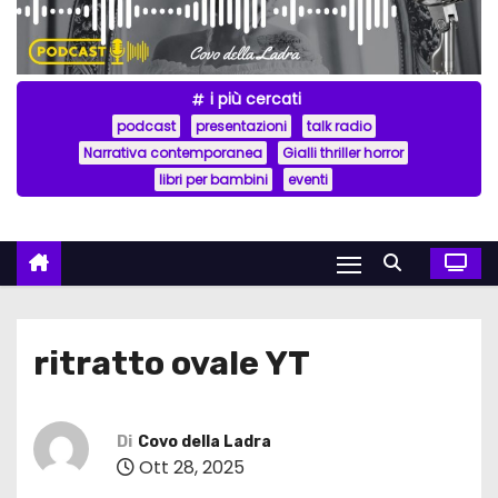
i più cercati
podcast
presentazioni
talk radio
Narrativa contemporanea
Gialli thriller horror
libri per bambini
eventi
ritratto ovale YT
Di
Covo della Ladra
Ott 28, 2025