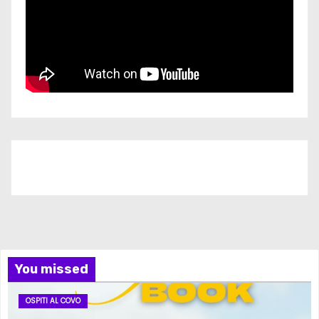
Iscriviti al nostro canale
You missed
OSPITI AL COVO