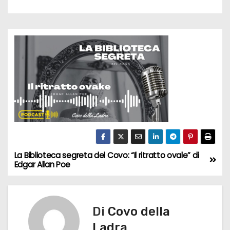
La Biblioteca segreta del Covo: “Il ritratto ovale” di
N
Edgar Allan Poe
a
v
Di
Covo della
i
Ladra