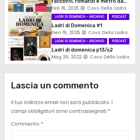
racconti, romanzi e metro da
prendere
Feb 16, 2025
Covo Della Ladra
e
LADRI DI DOMENICA - ARCHIVIO
PODCAST
a
Ladri di Domenica #1
Gen 19, 2025
Covo Della Ladra
r
LADRI DI DOMENICA - ARCHIVIO
PODCAST
t
Ladri di domenica p13/s2
Mag 29, 2022
Covo Della Ladra
i
c
Lascia un commento
o
Il tuo indirizzo email non sarà pubblicato.
I
l
campi obbligatori sono contrassegnati
*
i
Commento
*