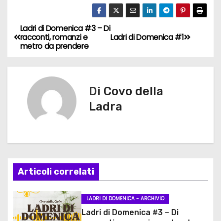
Ladri di Domenica #3 – Di
N
racconti, romanzi e
Ladri di Domenica #1
metro da prendere
a
v
Di
Covo della
i
Ladra
g
a
z
Articoli correlati
i
o
LADRI DI DOMENICA - ARCHIVIO
Ladri di Domenica #3 – Di
n