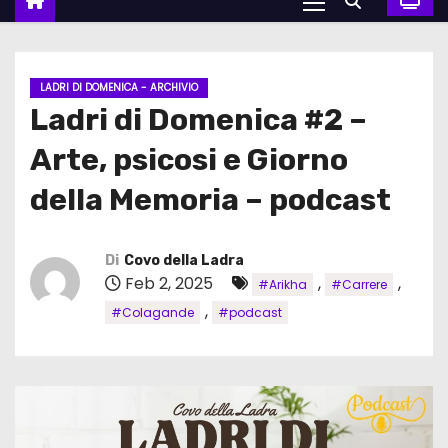
LADRI DI DOMENICA - ARCHIVIO
Ladri di Domenica #2 –
Arte, psicosi e Giorno
della Memoria – podcast
Di
Covo della Ladra
Feb 2, 2025
,
,
#Arikha
#Carrere
,
#Colagande
#podcast