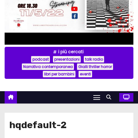
i più cercati
podcast
presentazioni
talk radio
Narrativa contemporanea
Gialli thriller horror
libri per bambini
eventi
hqdefault-2