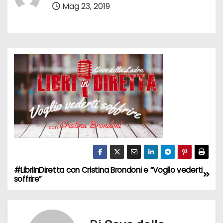
Mag 23, 2019
#LibriInDiretta con Cristina Brondoni e “Voglio vederti
N
soffrire”
a
v