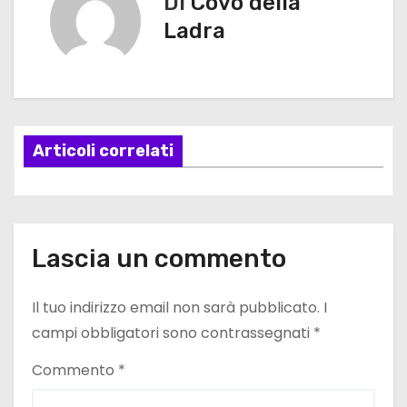
Di
Covo della
i
Ladra
g
a
z
Articoli correlati
i
o
n
Lascia un commento
e
Il tuo indirizzo email non sarà pubblicato.
I
a
campi obbligatori sono contrassegnati
*
r
Commento
*