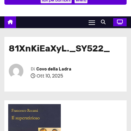
libri per bambini
eventi
81XnKiEaXyL._SY522_
Di
Covo della Ladra
Ott 10, 2025