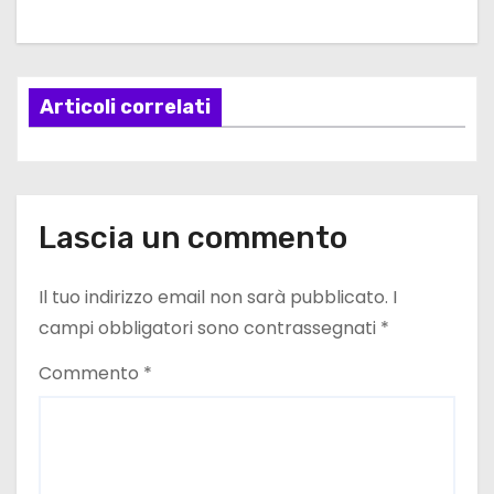
g
a
z
Articoli correlati
i
o
n
Lascia un commento
e
Il tuo indirizzo email non sarà pubblicato.
I
a
campi obbligatori sono contrassegnati
*
r
Commento
*
t
i