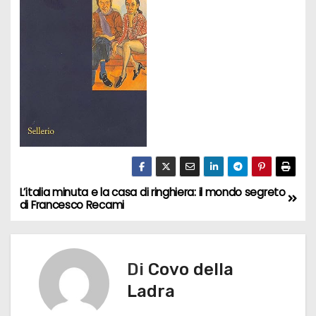
L’italia minuta e la casa di ringhiera: il mondo segreto
N
di Francesco Recami
a
v
Di
Covo della
i
Ladra