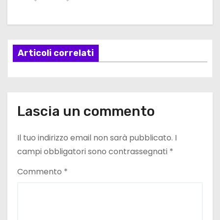
g
a
Articoli correlati
z
i
o
Lascia un commento
n
e
Il tuo indirizzo email non sarà pubblicato.
I
campi obbligatori sono contrassegnati
*
a
Commento
*
r
t