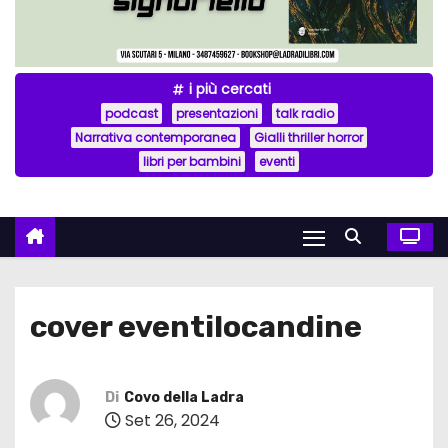
i più cercati
podcast
presentazioni
talk radio
Narrativa contemporanea
Gialli thriller horror
libri per bambini
eventi
cover eventilocandine
Di
Covo della Ladra
Set 26, 2024