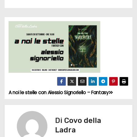
A noi le stelle con Alessio Signoriello – Fantasy
N
a
v
Di
Covo della
Ladra
i