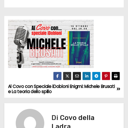
Al Covo con Speciale iDobloni Enigmi: Michele Brusati
N
e La teoria dello spillo
a
v
Di
Covo della
i
Ladra