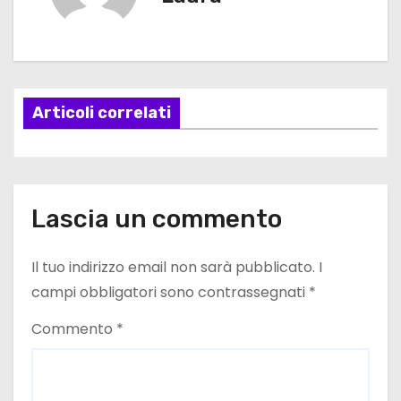
g
a
z
Articoli correlati
i
o
n
Lascia un commento
e
Il tuo indirizzo email non sarà pubblicato.
I
a
campi obbligatori sono contrassegnati
*
r
Commento
*
t