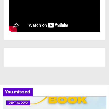
Iscriviti al nostro canale
You missed
OSPITI AL COVO