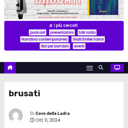
i più cercati
podcast
presentazioni
talk radio
Narrativa contemporanea
Gialli thriller horror
libri per bambini
eventi
brusati
Di
Covo della Ladra
Ott 11, 2024