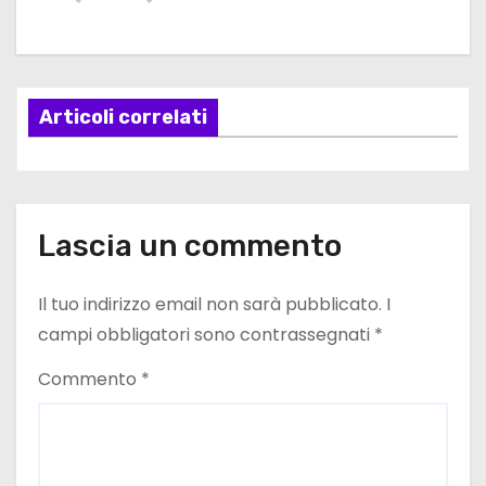
g
a
Articoli correlati
z
i
o
Lascia un commento
n
e
Il tuo indirizzo email non sarà pubblicato.
I
campi obbligatori sono contrassegnati
*
a
Commento
*
r
t