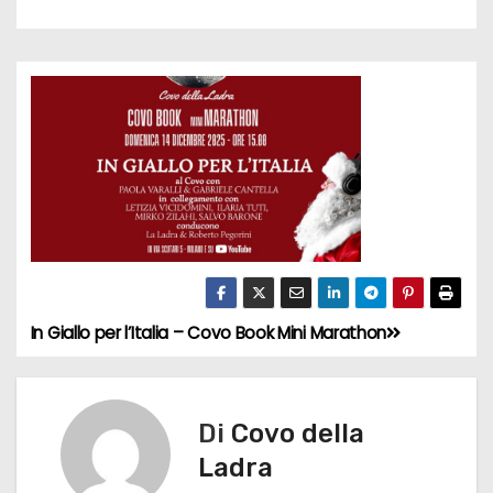
In Giallo per l’Italia – Covo Book Mini Marathon
N
a
v
Di
Covo della
Ladra
i