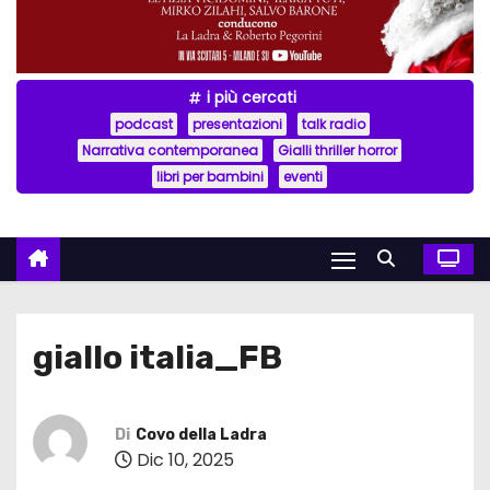
i più cercati
podcast
presentazioni
talk radio
Narrativa contemporanea
Gialli thriller horror
libri per bambini
eventi
giallo italia_FB
Di
Covo della Ladra
Dic 10, 2025