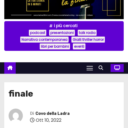
i più cercati
podcast
presentazioni
talk radio
Narrativa contemporanea
Gialli thriller horror
libri per bambini
eventi
finale
Di
Covo della Ladra
Ott 10, 2022