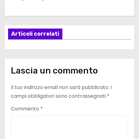
g
a
Articoli correlati
z
i
o
Lascia un commento
n
e
Il tuo indirizzo email non sarà pubblicato.
I
campi obbligatori sono contrassegnati
*
a
Commento
*
r
t