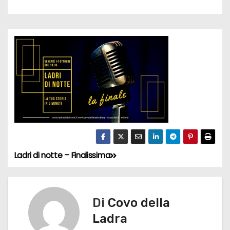
Ladri di notte – Finalissima
N
a
v
Di
Covo della
Ladra
i